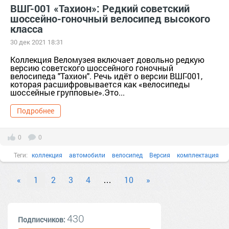
ВШГ-001 «Тахион»: Редкий советский
шоссейно-гоночный велосипед высокого
класса
30 дек 2021 18:31
Коллекция Веломузея включает довольно редкую
версию советского шоссейного гоночный
велосипеда "Тахион". Речь идёт о версии ВШГ-001,
которая расшифровывается как «велосипеды
шоссейные групповые».Это...
Подробнее
0
0
Теги:
коллекция
автомобили
велосипед
Версия
комплектация
«
1
2
3
4
…
10
»
430
Подписчиков: