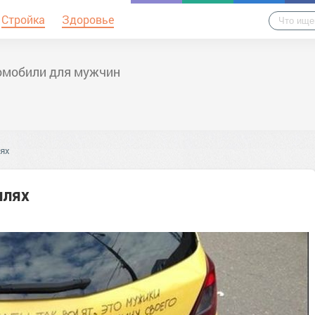
Стройка
Здоровье
омобили для мужчин
лях
илях