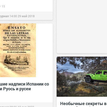
15
журнал
14:00
29 май 2018
шие надписи Испании со
и Руось и русеи
Необычные секреты в