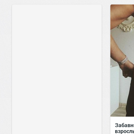
Забавн
взросл