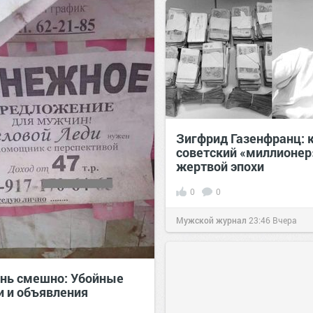
Зигфрид Газенфранц: 
советский «миллионер
жертвой эпохи
0
0
Мужской журнал
23:46
Вчера
ень смешно: Убойные
и и объявления