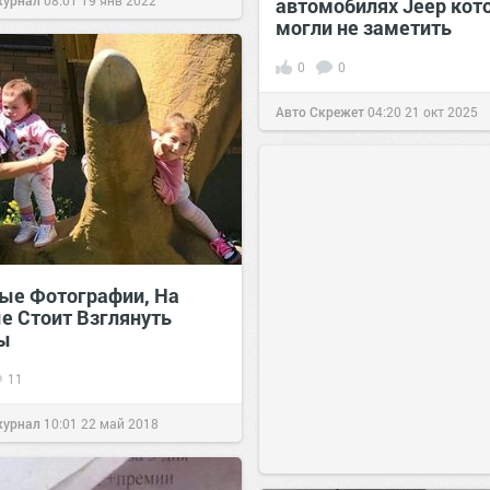
журнал
08:01
19 янв 2022
автомобилях Jeep кот
могли не заметить
0
0
Авто Скрежет
04:20
21 окт 2025
ые Фотографии, На
е Стоит Взглянуть
ы
11
журнал
10:01
22 май 2018