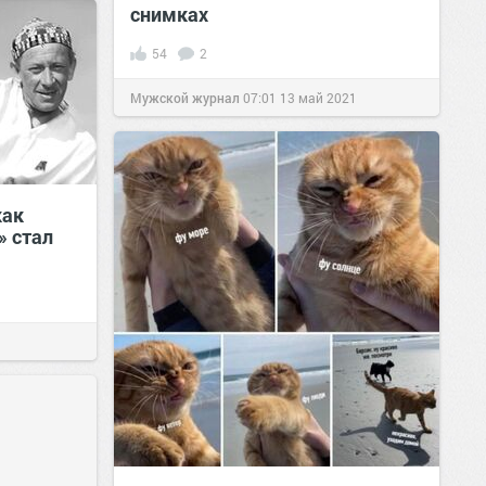
снимках
54
2
Мужской журнал
07:01
13 май 2021
как
» стал