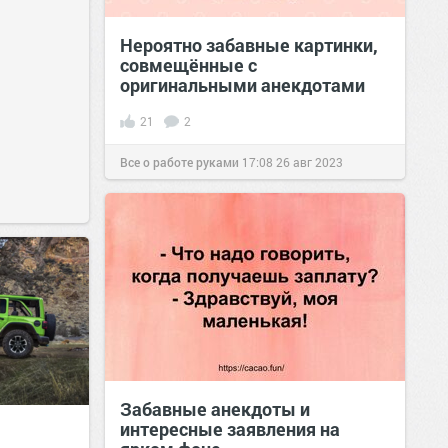
Нероятно забавные картинки,
совмещённые с
оригинальными анекдотами
21
2
Все о работе руками
17:08
26 авг 2023
Забавные анекдоты и
интересные заявления на