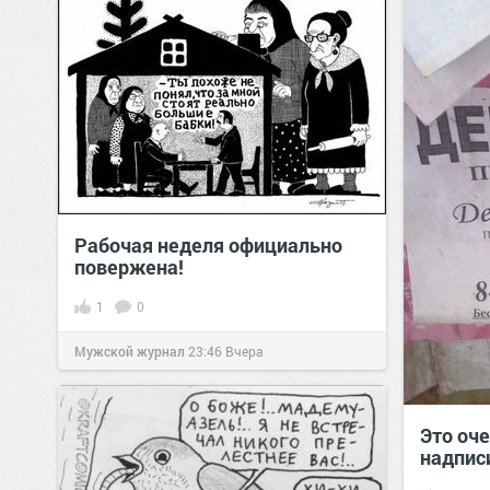
Рабочая неделя официально
повержена!
1
0
Мужской журнал
23:46
Вчера
Это оч
надпис