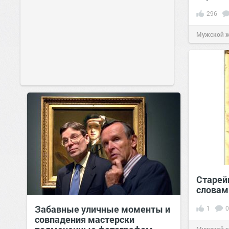
296
Мужской 
Старей
словам
Забавные уличные моменты и
1
0
совпадения мастерски