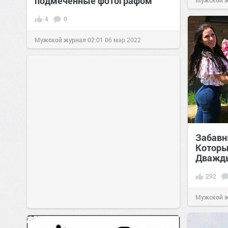
подмеченные фотографом
Мужской 
4
0
Мужской журнал
02:01
06 мар 2022
Забавн
Которы
Дважд
292
Мужской 