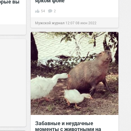
ярком фоне
орые вы
54
2
Мужской журнал
12:07
08 июн 2022
Забавные и неудачные
моменты с животными на