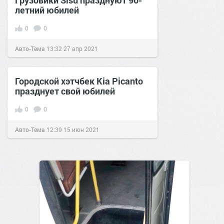
Грузовики Sisu празднуют 90-
летний юбилей
0
0
Авто-Тема
13:32
27 апр 2021
Городской хэтчбек Kia Picanto
празднует свой юбилей
0
0
Авто-Тема
12:39
15 июн 2021