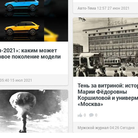
Авто-Тема
12:57
27 июн 2021
я-2021»: каким может
овое поколение модели
05:40
15 июл 2021
Тень за витриной: исто
Марии Фёдоровны
Коршиловой и универ
«Москва»
0
0
Мужской журнал
04:26
Сегодня