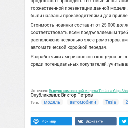
продолжают проводить тестовые испытания
торжественной презентации данной модели,
были названы производителями для привле
Стоимость новинки составит от 25 000 долла
соответствовать всем предъявляемым треб
расположено несколько электромоторов, в
автоматической коробкой передач.
Разработчики американского концерна не со
среди потенциальных покупателей, учитыва
Источник:
Выпуск компактной модели Tesla на Giga Sha
Опубликовал:
Виктор Петров
модель
автомобили
Tesla
2
Теги:
Мой мир
Вконтакте