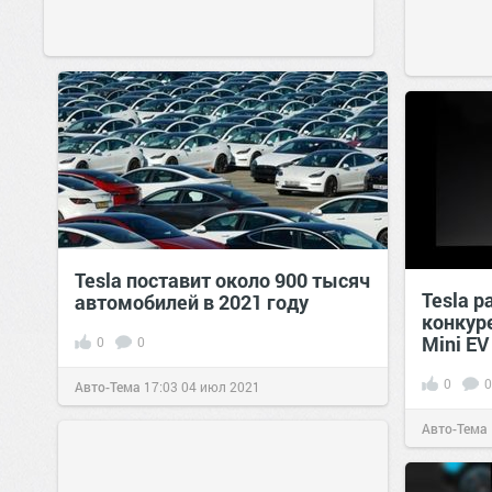
Tesla поставит около 900 тысяч
Tesla 
автомобилей в 2021 году
конкур
Mini EV
0
0
0
0
Авто-Тема
17:03
04 июл 2021
Авто-Тема