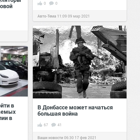
0
0
новой
Авто-Тема
11:09
09 мар 2021
ойти в
В Донбассе может начаться
аемых
большая война
лии в
67
41
Ваши новости
06:30
17 фев 2021