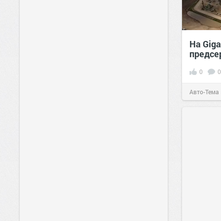
На Gig
предсе
0
0
Авто-Тема