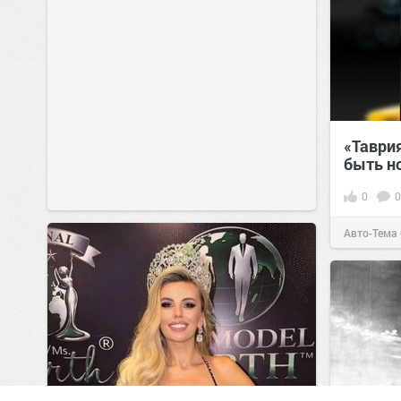
«Таври
быть н
0
0
Авто-Тема