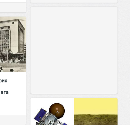
рия
мага