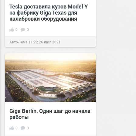
Tesla доставила кузов Model Y
на фабрику Giga Texas для
калибровки оборудования
0
0
Авто-Тема
11:22
26 июл 2021
Giga Berlin. Один шаг до начала
работы
0
0