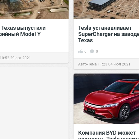
a Texas выпустили
Tesla устанавливает
рийный Model Y
SuperCharger на заводе
Texas
0
0
10:52
29 авг 2021
Авто-Тема
11:23
04 июл 2021
Компания BYD может
поставить Tesla акку