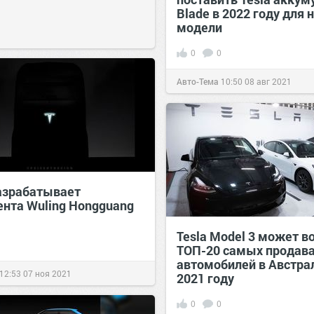
Blade в 2022 году для 
модели
0
0
Авто-Тема
10:50
08 авг 2021
разрабатывает
ента Wuling Hongguang
Tesla Model 3 может в
ТОП-20 самых продав
автомобилей в Австра
12:53
07 ноя 2021
2021 году
0
0