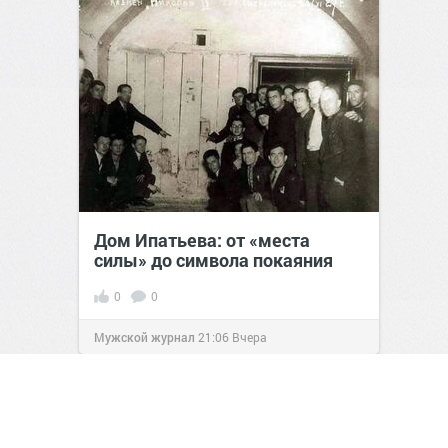
Дом Ипатьева: от «места
силы» до символа покаяния
0
0
Мужской журнал
21:06
Вчера