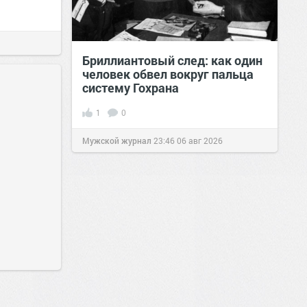
Бриллиантовый след: как один
человек обвел вокруг пальца
систему Гохрана
1
0
Мужской журнал
23:46
06 авг 2026