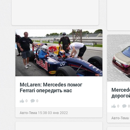
McLaren: Mercedes помог
Merced
Ferrari опередить нас
дорого
0
0
0
0
Авто-Тема
15:38
03 янв 2022
Авто-Тема