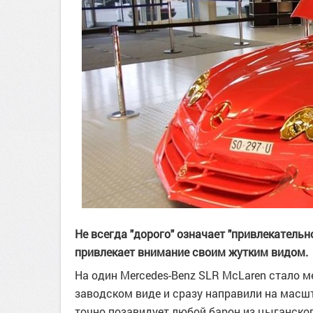
Не всегда "дорого" означает "привлекательн
привлекает внимание своим жутким видом.
На один Mercedes-Benz SLR McLaren стало м
заводском виде и сразу направили на масш
точно позавидует любой барон из цыганског