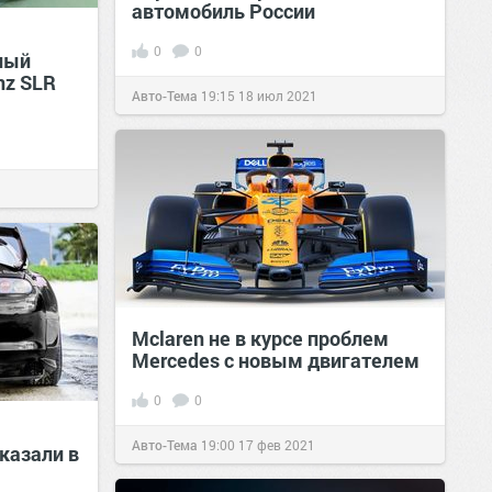
автомобиль России
0
0
ный
nz SLR
Авто-Тема
19:15
18 июл 2021
Mclaren не в курсе проблем
Mercedes c новым двигателем
0
0
Авто-Тема
19:00
17 фев 2021
казали в