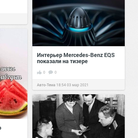
Интерьер Mercedes-Benz EQS
показали на тизере
0
0
Авто-Тема
18:54
03 мар 2021
о