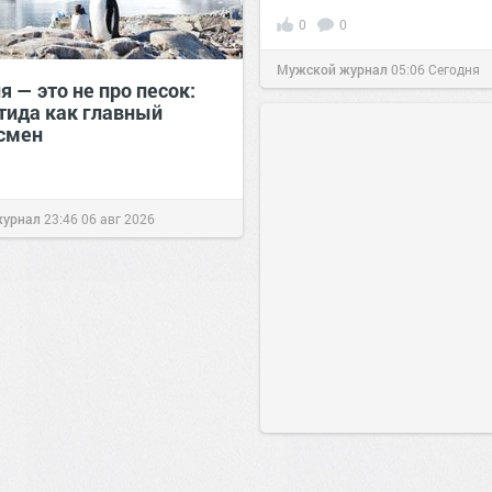
0
0
Мужской журнал
05:06
Сегодня
 — это не про песок:
тида как главный
смен
журнал
23:46
06 авг 2026