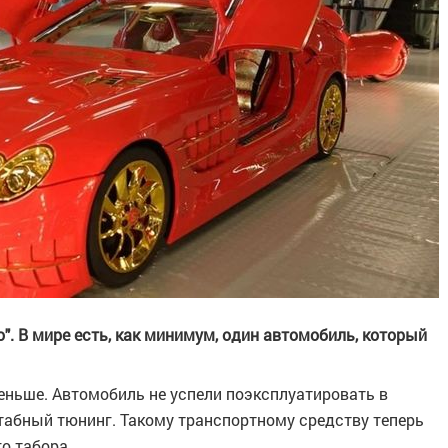
о". В мире есть, как минимум, один автомобиль, который
еньше. Автомобиль не успели поэксплуатировать в
табный тюнинг. Такому транспортному средству теперь
о табора.