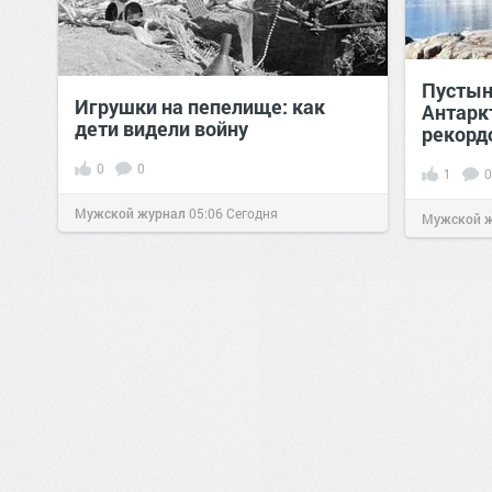
Пустыня
Игрушки на пепелище: как
Антарк
дети видели войну
рекорд
0
0
1
0
Мужской журнал
05:06
Сегодня
Мужской 