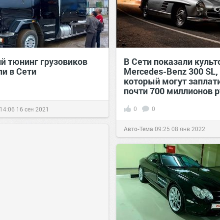
й тюнинг грузовиков
В Сети показали куль
ли в Сети
Mercedes-Benz 300 SL,
который могут заплат
почти 700 миллионов 
0
0
14:06
16 сен 2021
Авто-Тема
09:25
08 янв 2022