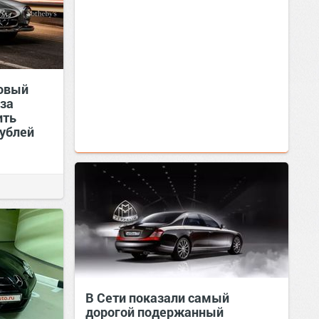
товый
 за
ить
рублей
В Сети показали самый
дорогой подержанный