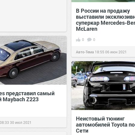
В России на продажу
выставили эксклюзив
суперкар Mercedes-Be
McLaren
0
0
Авто-Тема
18:55
06 июн 2021
es представил самый
й Maybach Z223
Неистовый тюнинг
08:33
30 июл 2021
автомобилей Toyota по
Сети