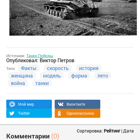
Источник:
Танки Победы
Опубликовал:
Виктор Петров
Факты
скорость
история
Теги:
женщина
модель
форма
лето
война
танки
Мой мир
Вконтакте
Twitter
Одноклассники
Сортировка:
Рейтинг
|
Дата
Комментарии
(0)