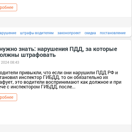
робнее
арушение
штрафы водителям
законопроект
скидка
постановление
фотовидеофиксация
 нужно знать: нарушения ПДД, за которые
должны штрафовать
 2024 08:43
водители привыкли, что если они нарушили ПДД РФ и
тановил инспектор ГИБДД, то он обязательно их
афует, это водители воспринимают как должное и при
че с инспектором ГИБДД, после...
робнее