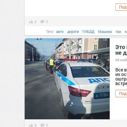
Под
2
3
Теги:
авто
дороги
ГИБДД
Машина
гаи
н
Это
не 
08 май
Все 
их ос
оштр
встре
Под
5
3