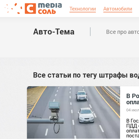
Технологии
Автомобили
Авто-Тема
Все про авт
Все статьи по тегу
штрафы во
В Ро
опл
04 июл
В Го
ПДД 
опла
пост