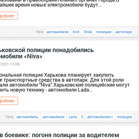
айшее время новые электромобили будут...
робнее
Теги:
автомобили
ford
Tesla
полиция
автопарк
ьковской полиции понадобились
омобили «Niva»
 2021 13:08
ональная полиция Харькова планирует закупить
е транспортные средства в автопарк. Для этой роли
али автомобили "Niva".Харьковские полицейские могут
ить новую технику - автомобили Lada...
робнее
Теги:
автомобиль
автомобили
Lada
3
автомобилист
полиция
в боевике: погоня полиции за водителем