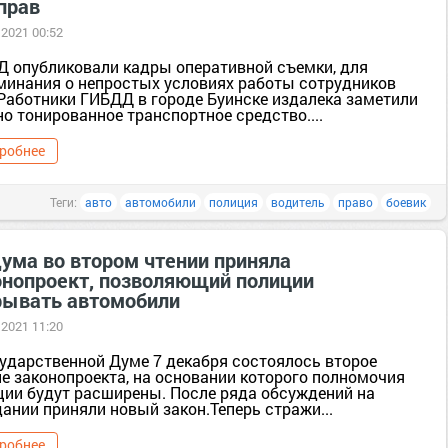
прав
 2021 00:52
Д опубликовали кадры оперативной съемки, для
минания о непростых условиях работы сотрудников
Работники ГИБДД в городе Буинске издалека заметили
о тонированное транспортное средство....
робнее
Теги:
авто
автомобили
полиция
водитель
право
боевик
дума во втором чтении приняла
онопроект, позволяющий полиции
рывать автомобили
 2021 11:20
сударственной Думе 7 декабря состоялось второе
ие законопроекта, на основании которого полномочия
ции будут расширены. После ряда обсуждений на
ании приняли новый закон.Теперь стражи...
робнее