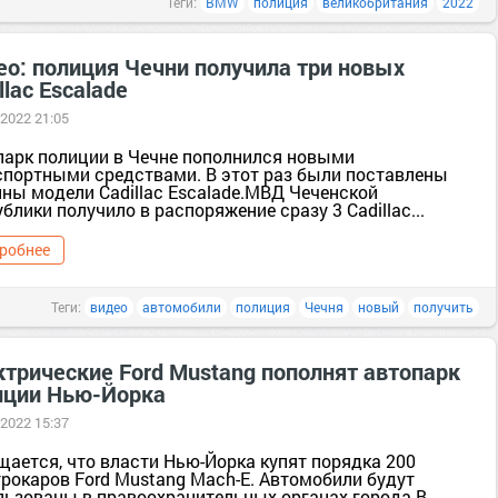
Теги:
BMW
полиция
великобритания
2022
ео: полиция Чечни получила три новых
llac Escalade
 2022 21:05
парк полиции в Чечне пополнился новыми
спортными средствами. В этот раз были поставлены
ны модели Cadillac Escalade.МВД Чеченской
блики получило в распоряжение сразу 3 Cadillac...
робнее
Теги:
видео
автомобили
полиция
Чечня
новый
получить
ктрические Ford Mustang пополнят автопарк
иции Нью-Йорка
 2022 15:37
щается, что власти Нью-Йорка купят порядка 200
трокаров Ford Mustang Mach-E. Автомобили будут
льзованы в правоохранительных органах города.В