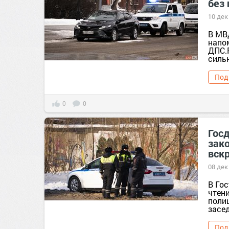
без 
10 дек
В МВ
напо
ДПС.
сильн
Под
0
0
Гос
зак
вск
08 дек
В Го
чтен
поли
засед
Под