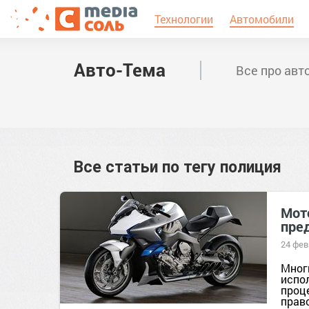
Технологии
Автомобили
Авто-Тема
Все про авт
Все статьи по тегу
полиция
Мот
пре
24 фев
Мног
испо
проц
право