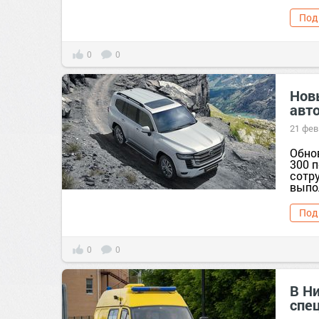
Под
0
0
Новы
авт
21 фев
Обно
300 
сотр
выпол
Под
0
0
В Н
спе