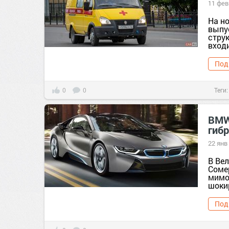
11 фев
На н
выпу
стру
входи
Под
0
0
Теги
BMW
гиб
22 янв
В Вел
Соме
мимо
шоки
Под