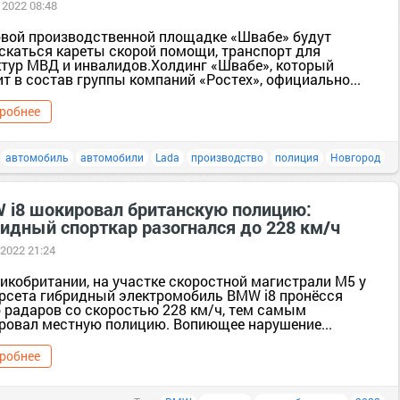
 2022 08:48
овой производственной площадке «Швабе» будут
скаться кареты скорой помощи, транспорт для
ктур МВД и инвалидов.Холдинг «Швабе», который
т в состав группы компаний «Ростех», официально...
робнее
:
автомобиль
автомобили
Lada
производство
полиция
Новгород
 i8 шокировал британскую полицию:
ридный спорткар разогнался до 228 км/ч
 2022 21:24
икобритании, на участке скоростной магистрали М5 у
рсета гибридный электромобиль BMW i8 пронёсся
 радаров со скоростью 228 км/ч, тем самым
ровал местную полицию. Вопиющее нарушение...
робнее