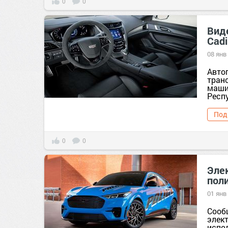
0
0
Вид
Cadi
08 янв
Авто
тран
маши
Респу
Под
0
0
Эле
пол
01 янв
Сооб
элек
испо