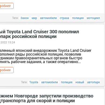
робнее
Теги:
Закон
мир
автомобили
страна
полиция
мотоцикл
й Toyota Land Cruiser 300 пополнил
опарк российской полиции
 2022 15:24
вленный японский внедорожник Toyota Land Cruiser
пополнил ряды российской полиции, позволив
удникам правоохранительных органов быстро
нять рабочие задания, а также оперативно...
робнее
Теги:
Toyota
автомобили
полиция
новый
автопарк
ижнем Новгороде запустили производство
цтранспорта для скорой и полиции