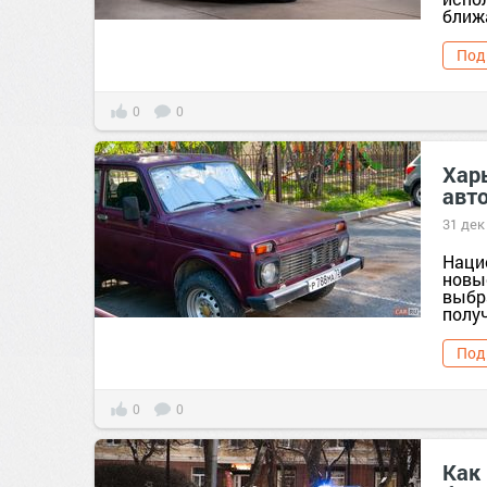
ближ
Под
0
0
Хар
авт
31 дек
Наци
новы
выбр
получ
Под
0
0
Как 