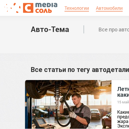
Технологии
Автомобили
Авто-Тема
Все про авт
Все статьи по тегу
автодетали
Летн
каки
15 май
Какие
пред
жара
Экспе