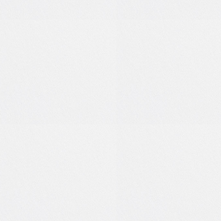
1
0
1
0