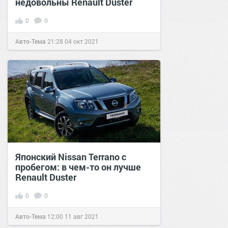
недовольны Renault Duster
0
0
Авто-Тема
21:28
04 окт 2021
Японский Nissan Terrano с
пробегом: в чем-то он лучше
Renault Duster
0
0
Авто-Тема
12:00
11 авг 2021