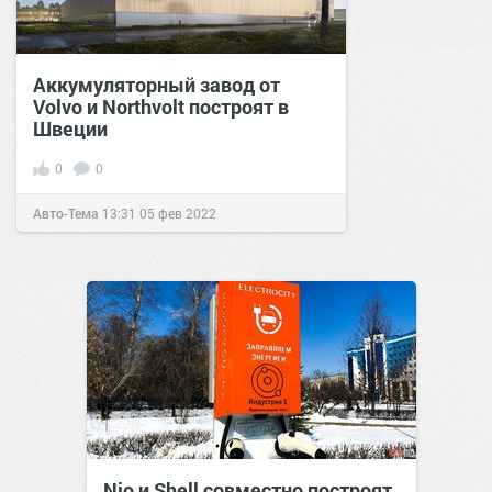
Аккумуляторный завод от
Volvo и Northvolt построят в
Швеции
0
0
Авто-Тема
13:31
05 фев 2022
Nio и Shell совместно построят