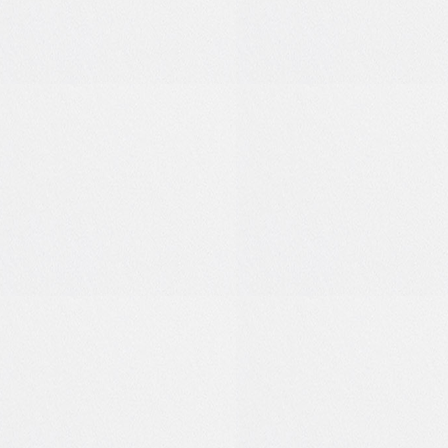
1
0
1
0