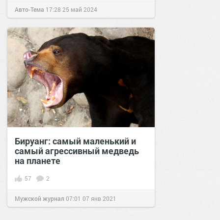
Авто-Тема
17:28
25 май 2024
Бируанг: самый маленький и
самый агрессивный медведь
на планете
57
2
Мужской журнал
07:01
07 янв 2021