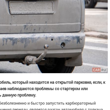
биль, который находится на открытой парковке, если, к
лучаев наблюдаются проблемы со стартером или
ь данную проблему.
езболезненно и быстро запустить карбюраторный
чения передач, является разгон автомобиля с толкача