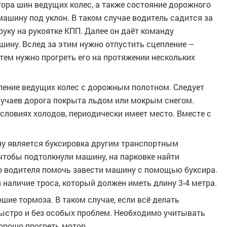
ра шин ведущих колес, а также состояние дорожного
машину под уклон. В таком случае водитель садится за
руку на рукоятке КПП. Далее он даёт команду
ину. Вслед за этим нужно отпустить сцепление –
тем нужно прогреть его на протяжении нескольких
ление ведущих колес с дорожным полотном. Следует
случаев дорога покрыта льдом или мокрым снегом.
условиях холодов, периодически имеет место. Вместе с
у является буксировка другим транспортным
чтобы подтолкнули машину, на парковке найти
о водителя помочь завести машину с помощью буксира.
наличие троса, который должен иметь длину 3-4 метра.
ие тормоза. В таком случае, если всё делать
ыстро и без особых проблем. Необходимо учитывать
орошо прогреть мотор.