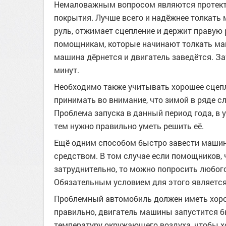
Немаловажным вопросом являются протекто
покрытия. Лучше всего и надёжнее толкать 
руль, отжимает сцепление и держит правую 
помощникам, которые начинают толкать маш
машина дёрнется и двигатель заведётся. За
минут.
Необходимо также учитывать хорошее сцеп
принимать во внимание, что зимой в ряде 
Проблема запуска в данный период года, в 
тем нужно правильно уметь решить её.
Ещё одним способом быстро завести машин
средством. В том случае если помощников, 
затруднительно, то можно попросить любог
Обязательным условием для этого является 
Проблемный автомобиль должен иметь хорош
правильно, двигатель машины запустится б
температуру окружающего воздуха, чтобы х