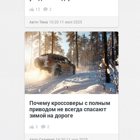
12
2
Авто-Тема
10:20
11 июл 2025
Почему кроссоверы с полным
приводом не всегда спасают
зимой на дороге
2
2
Авто Скрежет
16:20
11 ноя 2025