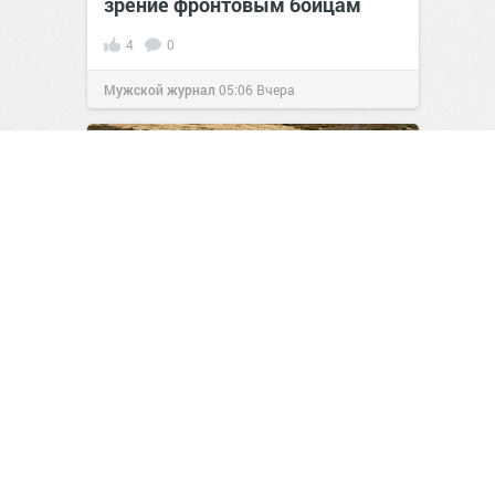
зрение фронтовым бойцам
4
0
Мужской журнал
05:06
Вчера
Инженеры представили
первый в мире солнцемобиль
скорой помощи
1
0
Авто-Тема
06:35
Вчера