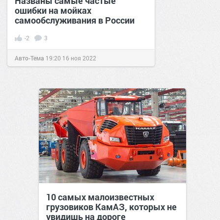
Названы самые частые
ошибки на мойках
самообслуживания в России
-2
3
Авто-Тема
19:20
16 ноя 2022
10 самых малоизвестных
грузовиков КамАЗ, которых не
увидишь на дороге