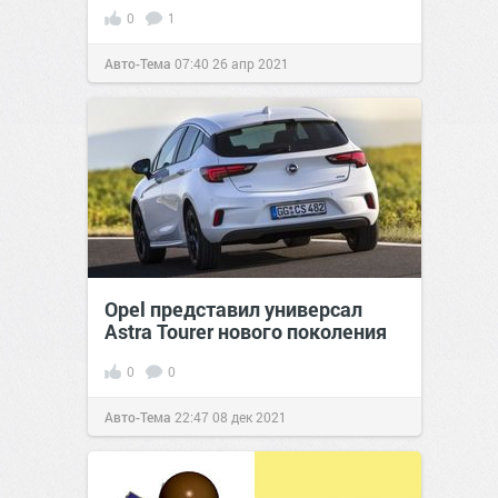
0
1
Авто-Тема
07:40
26 апр 2021
Opel представил универсал
Astra Tourer нового поколения
0
0
Авто-Тема
22:47
08 дек 2021