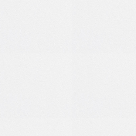
0
0
0
3