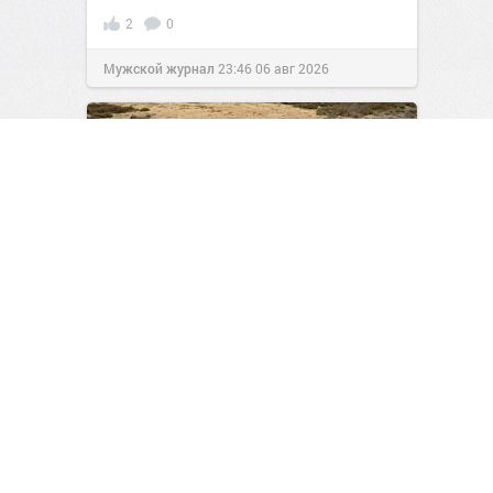
2
0
Мужской журнал
23:46
06 авг 2026
Инженеры представили
первый в мире солнцемобиль
скорой помощи
1
0
Авто-Тема
06:35
Вчера