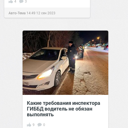
4
3
Авто-Тема
14:49
12 сен 2023
Какие требования инспектора
ГИББД водитель не обязан
выполнять
9
0