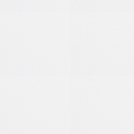
1
0
1
0