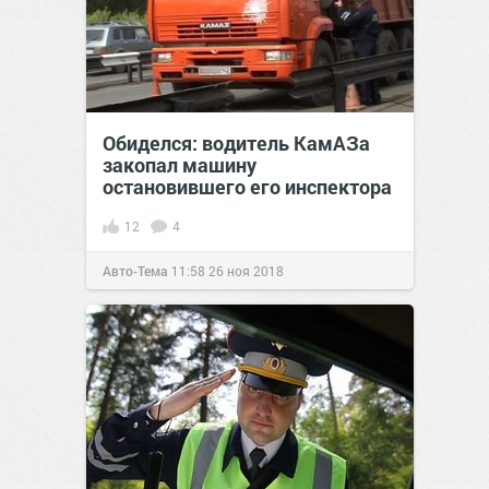
Обиделся: водитель КамАЗа
закопал машину
остановившего его инспектора
12
4
Авто-Тема
11:58
26 ноя 2018