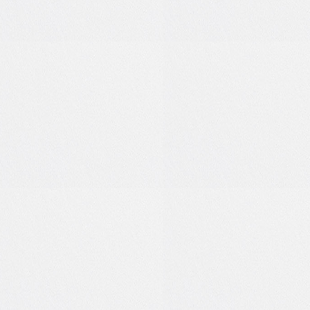
9
0
-1
0