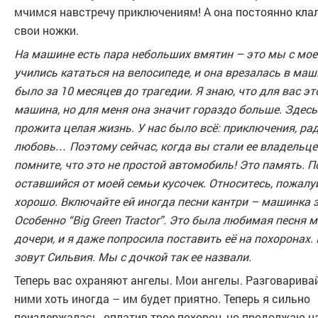
мчимся навстречу приключениям! А она постоянно кла
свои ножки.
На машине есть пара небольших вмятин – это мы с мое
учились кататься на велосипеде, и она врезалась в маш
было за 10 месяцев до трагедии. Я знаю, что для вас эт
машина, но для меня она значит гораздо больше. Здес
прожита целая жизнь. У нас было всё: приключения, рад
любовь… Поэтому сейчас, когда вы стали ее владельце
помните, что это не простой автомобиль! Это память. 
оставшийся от моей семьи кусочек. Относитесь, пожалуй
хорошо. Включайте ей иногда песни кантри – машинка 
Особенно “Big Green Tractor”. Это была любимая песня 
дочери, и я даже попросила поставить её на похоронах. 
зовут Сильвия. Мы с дочкой так ее назвали.
Теперь вас охраняют ангелы. Мои ангелы. Разговарива
ними хоть иногда – им будет приятно. Теперь я сильно
поиздержалась, оплатив трое похорон, но продолжаю н