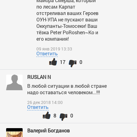
майора Смерша, который
по лесам Карпат
отстреливал ваших Героев
ОУН-УПА не пускают ваши
Оккупанты-Томосеки! Ваш
тёзка Peter PoRoshen~Ko и
его компания!
09 янв 2019 13:33
Ответить
17
0
RUSLAN N
В любой ситуации в любой стране
надо оставаться человеком...!!!
26 дек 2018 14:00
Ответить
8
0
Валерий Богданов