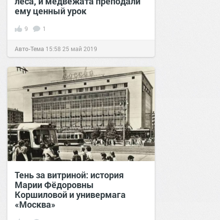
леса, и медвежата преподали
ему ценный урок
9
1
Авто-Тема
15:58
25 май 2019
Тень за витриной: история
Марии Фёдоровны
Коршиловой и универмага
«Москва»