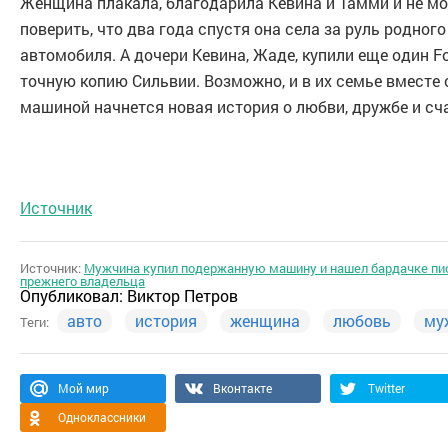
Женщина плакала, благодарила Кевина и Тамми и не мо
поверить, что два года спустя она села за руль родного
автомобиля. А дочери Кевина, Жаде, купили еще один Fo
точную копию Сильвии. Возможно, и в их семье вместе 
машиной начнется новая история о любви, дружбе и сч
Источник
Источник:
Мужчина купил подержанную машину и нашел бардачке пи
прежнего владельца
Опубликовал:
Виктор Петров
авто
история
женщина
любовь
му
Теги:
Мой мир
Вконтакте
Twitter
Одноклассники