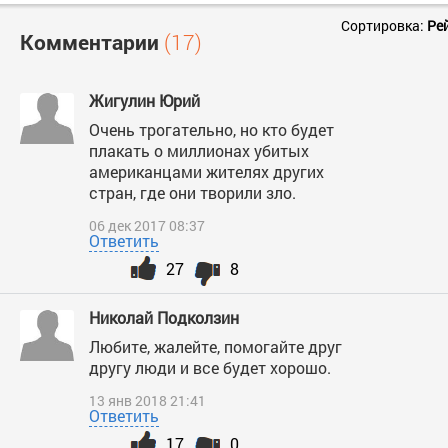
Сортировка:
Ре
Комментарии
(17)
Жигулин Юрий
Очень трогательно, но кто будет
плакать о миллионах убитых
американцами жителях других
стран, где они творили зло.
06 дек 2017 08:37
Ответить
27
8
Николай Подколзин
Любите, жалейте, помогайте друг
другу люди и все будет хорошо.
13 янв 2018 21:41
Ответить
17
0