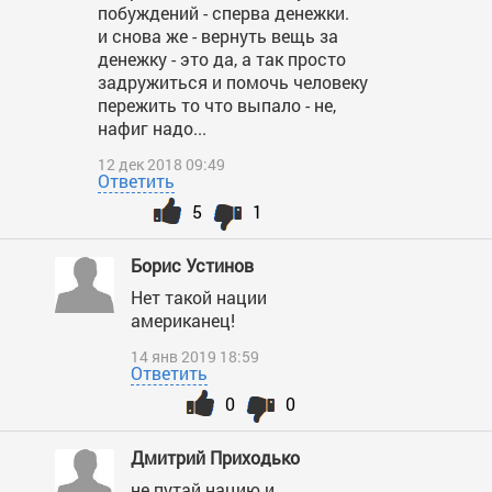
побуждений - сперва денежки.
и снова же - вернуть вещь за
денежку - это да, а так просто
задружиться и помочь человеку
пережить то что выпало - не,
нафиг надо...
12 дек 2018 09:49
Ответить
5
1
Борис Устинов
Нет такой нации
американец!
14 янв 2019 18:59
Ответить
0
0
Дмитрий Приходько
не путай нацию и