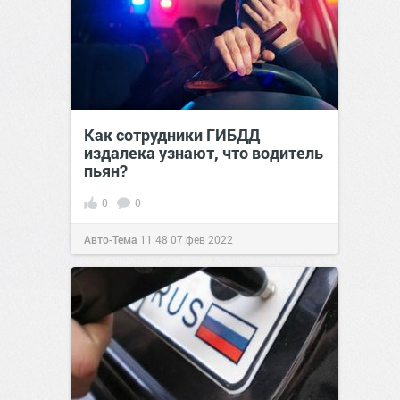
Как сотрудники ГИБДД
издалека узнают, что водитель
пьян?
0
0
Авто-Тема
11:48
07 фев 2022