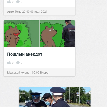
0
0
Авто-Тема
20:40
03 июл 2021
Пошлый анекдот
0
0
Мужской журнал
05:06
Вчера