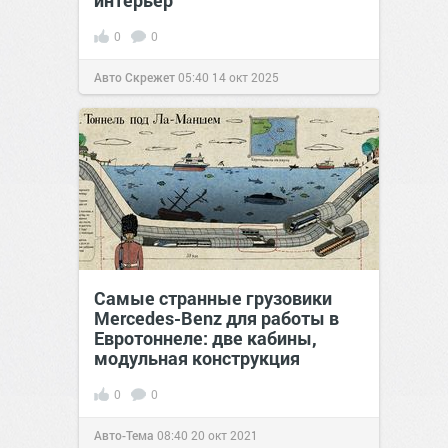
интерьер
0
0
Авто Скрежет
05:40
14 окт 2025
Самые странные грузовики
Mercedes-Benz для работы в
Евротоннеле: две кабины,
модульная конструкция
0
0
Авто-Тема
08:40
20 окт 2021