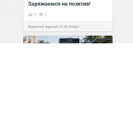
Заряжаемся на позитив!
0
0
Мужской журнал
23:46
Вчера
Лишение прав за объезд
автобуса: новые правила и
реальные риски для водителей
0
3
Авто-Тема
09:47
29 июл 2026