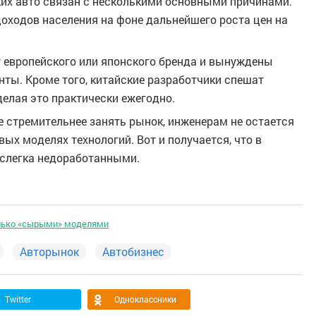
ких авто связан с несколькими основными причинами.
доходов населения на фоне дальнейшего роста цен на
у европейского или японского бренда и вынуждены
ты. Кроме того, китайские разработчики спешат
елая это практически ежегодно.
се стремительнее занять рынок, инженерам не остается
ых моделях технологий. Вот и получается, что в
слегка недоработанными.
олько «сырыми» моделями
Авторынок
Автобизнес
Twitter
Одноклассники