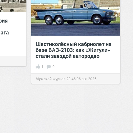
рия
мага
Шестиколёсный кабриолет на
базе ВАЗ‑2103: как «Жигули»
стали звездой автородео
1
0
Мужской журнал
23:46
06 авг 2026