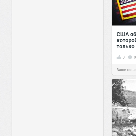
США об
которо
только
0
0
Ваши ново