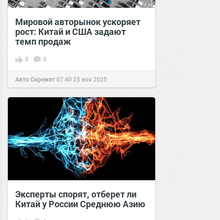
Мировой авторынок ускоряет
рост: Китай и США задают
темп продаж
0
0
Авто Скрежет
07:40
25 ноя 2025
Эксперты спорят, отберет ли
Китай у России Среднюю Азию