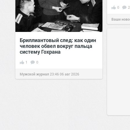
0
2
Ваши ново
Бриллиантовый след: как один
человек обвел вокруг пальца
систему Гохрана
1
0
Мужской журнал
23:46
06 авг 2026