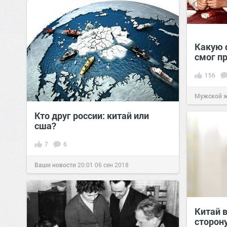
Какую 
смог п
156
Мужской 
Кто друг россии: китай или
сша?
7
6
Ваши новости
20:01
06 сен 2018
Китай 
сторон