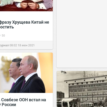
фразу Хрущева Китай не
ростить
50
журнал
08:02
18 июн 2021
в Совбезе ООН встал на
у России