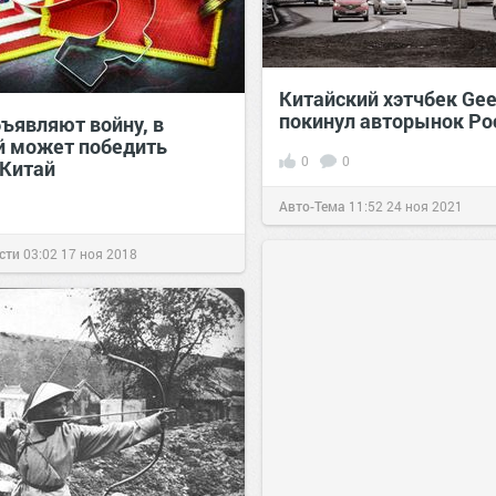
Китайский хэтчбек Gee
покинул авторынок Ро
ъявляют войну, в
й может победить
0
0
 Китай
Авто-Тема
11:52
24 ноя 2021
сти
03:02
17 ноя 2018