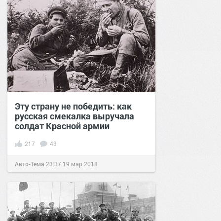
Эту страну не победить: как
русская смекалка выручала
солдат Красной армии
217
43
Авто-Тема
23:37
19 мар 2018