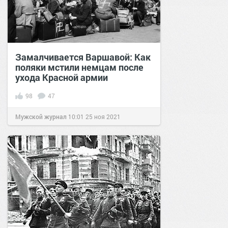
Замалчивается Варшавой: Как
поляки мстили немцам после
ухода Красной армии
98
47
Мужской журнал
10:01
25 ноя 2021