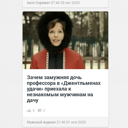
Авто Скрежет
07:40
29 окт 2025
Зачем замужняя дочь
профессора в «Джентльменах
удачи» приехала к
незнакомым мужчинам на
дачу
4
2
Мужской журнал
21:40
01 ноя 2025