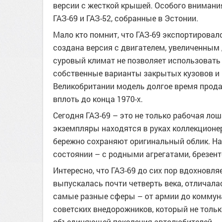
версии с жесткой крышей. Особого внимания
ГАЗ-69 и ГАЗ-52, собранные в Эстонии.
Мало кто помнит, что ГАЗ-69 экспортировал
создана версия с двигателем, увеличенным д
суровый климат не позволяет использовать
собственные варианты закрытых кузовов и
Великобритании модель долгое время прода
вплоть до конца 1970-х.
Сегодня ГАЗ-69 – это не только рабочая ло
экземпляры находятся в руках коллекционе
бережно сохраняют оригинальный облик. Н
состоянии – с родными агрегатами, брезен
Интересно, что ГАЗ-69 до сих пор вдохновл
выпускалась почти четверть века, отличала
самые разные сферы – от армии до коммун
советских внедорожников, который не тольк
объединяющей поколения автолюбителей.