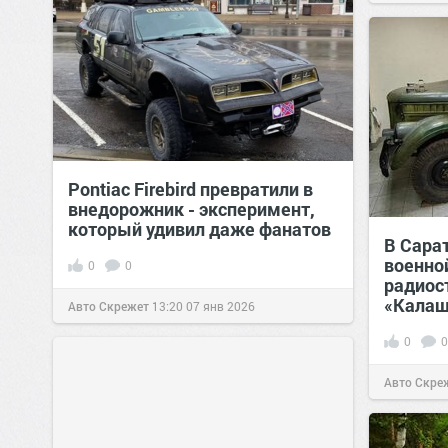
Pontiac Firebird превратили в
внедорожник - эксперимент,
который удивил даже фанатов
В Сара
военно
0
0
радиос
«Калаш
Авто Скрежет
13:20
07 янв 2026
0
0
Авто Скре