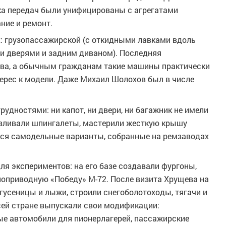
бка передач были унифицированы с агрегатами
ние и ремонт.
х: грузопассажирской (с откидными лавками вдоль
ми дверями и задним диваном). Последняя
тва, а обычным гражданам такие машины практически
терес к модели. Даже Михаил Шолохов был в числе
удностями: ни капот, ни двери, ни багажник не имели
авливали шпингалеты, мастерили жесткую крышу
тся самодельные варианты, собранные на ремзаводах
для экспериментов: на его базе создавали фургоны,
ноприводную «Победу» М-72. После визита Хрущева на
усеницы и лыжи, строили снегоболотоходы, тягачи и
сей стране выпускали свои модификации:
 автомобили для пионерлагерей, пассажирские