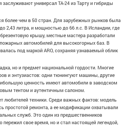
 заслуживают универсал ТА-24 из Тарту и гибриды
ся более чем в 50 стран. Для зарубежных рынков была
о 2,43 литра, и мощностью до 66 л.с. В Исландии, где
 брезентовую крышу, местные мастера разработали
 пожарных автомобилей для высокогорных баз. В
валась под маркой ARO, сохраняя узнаваемый облик
шадка, но и предмет национальной гордости. Многие
ров и энтузиастов: одни тюнингуют машины, другие
аибольшую ценность имеют автомобили в заводском
товым тентом и аутентичным салоном.
яет любителей техники. Среди важных фактов: модель
сь простотой ремонта, а ее модификации охватывали
альных служб. Это один из предшественников
о пережил свое время, но и стал настоящей легендой,