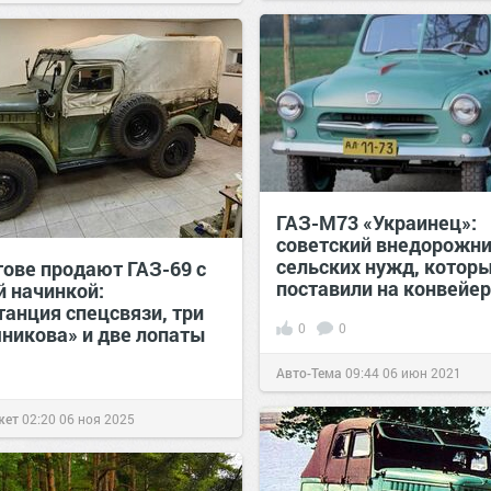
ГАЗ-М73 «Украинец»:
советский внедорожни
сельских нужд, которы
тове продают ГАЗ-69 с
поставили на конвейер
й начинкой:
танция спецсвязи, три
0
0
никова» и две лопаты
Авто-Тема
09:44
06 июн 2021
жет
02:20
06 ноя 2025