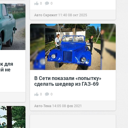
0
0
Авто Скрежет
11:40
08 окт 2025
к для
й не
В Сети показали «попытку»
сделать шедевр из ГАЗ-69
0
0
Авто-Тема
14:05
08 фев 2021