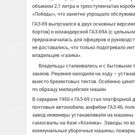
объемом 2,1 литра и трехступенчатая коро
«Победы», что заметно упрощало обслужива
ГАЗ-69 выпускался в двух основных версия
бортов) и командирской ГАЗ-69А (с цельны
предназначалась для офицеров и руководс
не доставались, что только подогревало ин
владельцев «газика».
Владельцы сталкивались и с бытовыми тр
замков. Решения находили на ходу – устан
вместо брезентовых тентов. Особенно ценя
по образцу милицейских машин.
В середине 1950-х ГАЗ-69 стал платформой 
почтовые автомобили, амфибии ГАЗ-46, пол
завод инженеры устанавливали на машины г
самосвалы на базе «Козлика». Заводы по в
коммунальные уборочные машины, пожарные