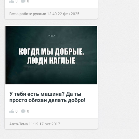
3
0
Все о работе руками
13:40
22 фев 2025
У тебя есть машина? Да ты
просто обязан делать добро!
0
0
Авто-Тема
11:19
17 окт 2017