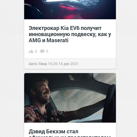
Электрокар Kia EV6 получит
инновационную подвеску, как у
AMG и Maserati
0
0
Авто-Тема
16:20
14 дек 2021
Дэвид Бекхэм стал