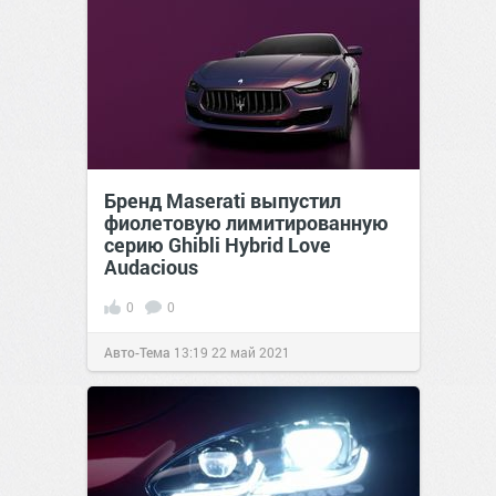
Бренд Maserati выпустил
фиолетовую лимитированную
серию Ghibli Hybrid Love
Audacious
0
0
Авто-Тема
13:19
22 май 2021