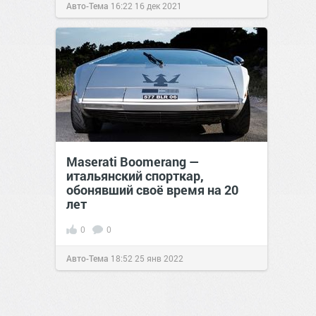
Авто-Тема
16:22
16 дек 2021
Maserati Boomerang —
итальянский спорткар,
обонявший своё время на 20
лет
0
0
Авто-Тема
18:52
25 янв 2022