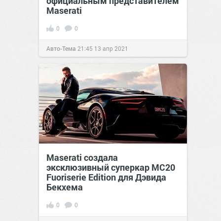
официальным представителем
Maserati
0
0
Авто-Тема
21:45
13 апр 2021
Maserati создала
эксклюзивный суперкар MC20
Fuoriserie Edition для Дэвида
Бекхема
0
0