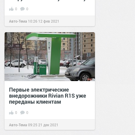
0
0
Авто-Тема
10:26
12 фев 2021
Первые электрические
внедорожники Rivian R1S уже
переданы клиентам
0
0
Авто-Тема
09:25
21 дек 2021