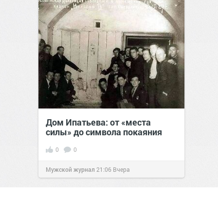
Дом Ипатьева: от «места
силы» до символа покаяния
0
0
Мужской журнал
21:06
Вчера