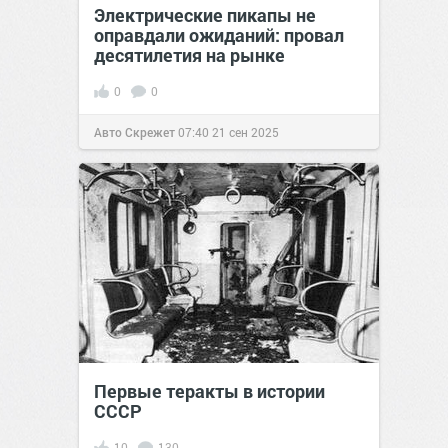
Электрические пикапы не
оправдали ожиданий: провал
десятилетия на рынке
0
0
Авто Скрежет
07:40
21 сен 2025
Первые теракты в истории
СССР⁠⁠
10
130