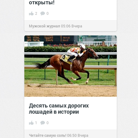
открыты!
2
0
Мужской журнал
05:06
Вчера
Десять самых дорогих
лошадей в истории
1
0
Читайте самую соль!
06:50
Вчера