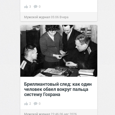
3
0
Мужской журнал
05:06
Вчера
Бриллиантовый след: как один
человек обвел вокруг пальца
систему Гохрана
2
0
Мужской журнал
23:46
06 авг 2026