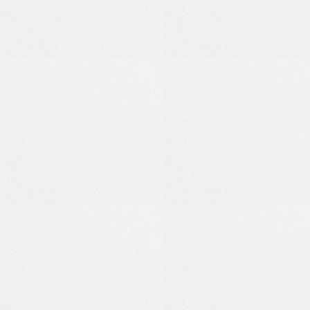
1
0
1
0