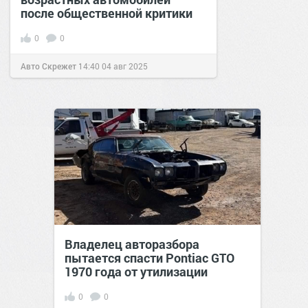
после общественной критики
0
0
Авто Скрежет
14:40
04 авг 2025
Владелец авторазбора
пытается спасти Pontiac GTO
1970 года от утилизации
0
0