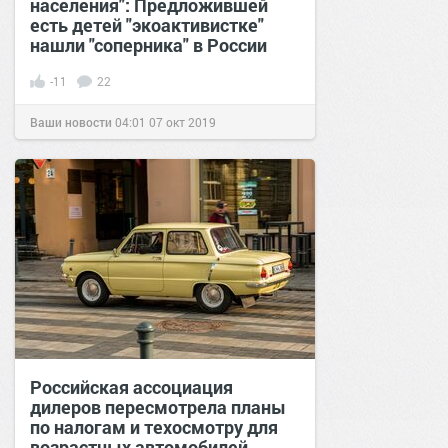
населения": Предложившей
есть детей "экоактивистке"
нашли "соперника" в России
-11
22
Ваши новости
04:01
07 окт 2019
Российская ассоциация
дилеров пересмотрела планы
по налогам и техосмотру для
возрастных автомобилей