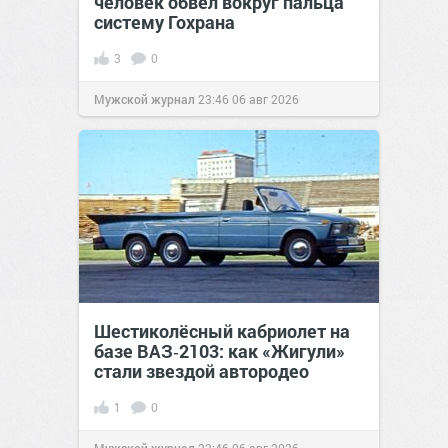
человек обвел вокруг пальца
систему Гохрана
3
0
Мужской журнал
23:46
06 авг 2026
Шестиколёсный кабриолет на
базе ВАЗ‑2103: как «Жигули»
стали звездой автородео
1
0