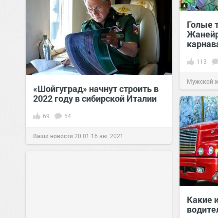
Голые т
Жанейр
карнав
113
Мужской 
«Шойгуград» начнут строить в
2022 году в сибирской Италии
69
54
Ваши новости
20:01
16 авг 2021
Какие 
водител