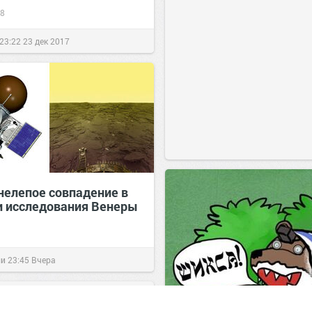
8
23:22
23 дек 2017
нелепое совпадение в
и исследования Венеры
ии
23:45
Вчера