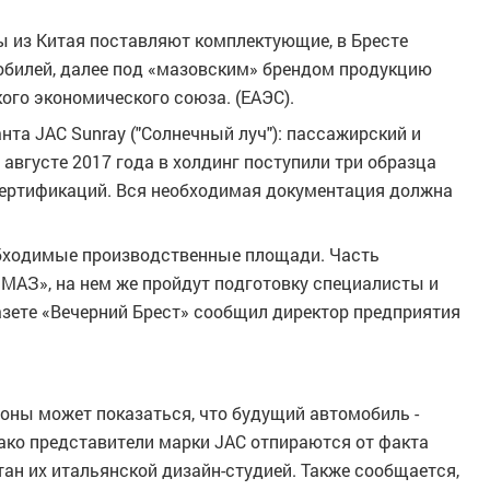
 из Китая поставляют комплектующие, в Бресте
обилей, далее под «мазовским» брендом продукцию
кого экономического союза. (ЕАЭС).
та JAC Sunray ("Солнечный луч"): пассажирский и
вгусте 2017 года в холдинг поступили три образца
сертификаций. Вся необходимая документация должна
бходимые производственные площади. Часть
МАЗ», на нем же пройдут подготовку специалисты и
азете «Вечерний Брест» сообщил директор предприятия
роны может показаться, что будущий автомобиль -
нако представители марки JAC отпираются от факта
тан их итальянской дизайн-студией. Также сообщается,