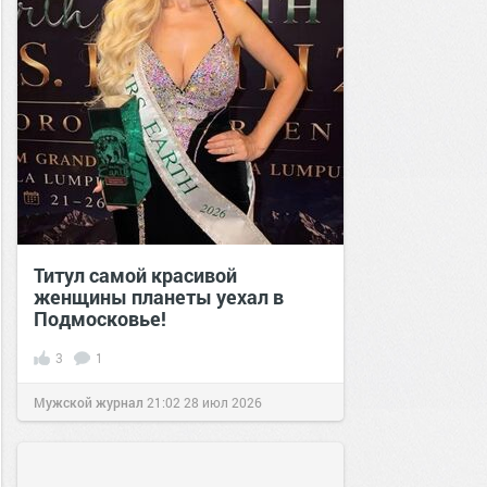
Титул самой красивой
женщины планеты уехал в
Подмосковье!
3
1
Мужской журнал
21:02
28 июл 2026