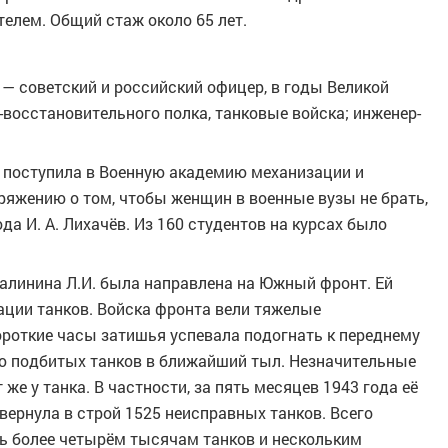
елем. Общий стаж около 65 лет.
— советский и российский офицер, в годы Великой
восстановительного полка, танковые войска; инженер-
г поступила в Военную академию механизации и
ряжению о том, чтобы женщин в военные вузы не брать,
а И. А. Лихачёв. Из 160 студентов на курсах было
 Калинина Л.И. была направлена на Южный фронт. Ей
ации танков. Войска фронта вели тяжелые
ороткие часы затишья успевала подогнать к переднему
ию подбитых танков в ближайший тыл. Незначительные
же у танка. В частности, за пять месяцев 1943 года её
вернула в строй 1525 неисправных танков. Всего
ь более четырём тысячам танков и нескольким