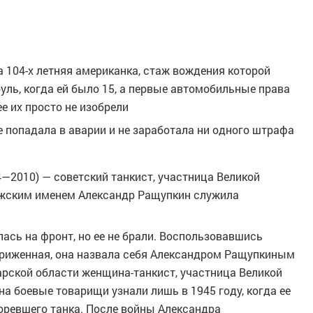
 104-х летняя американка, стаж вождения которой
руль, когда ей было 15, а первые автомобильные права
ее их просто не изобрели
е попадала в аварии и не заработала ни одного штрафа
2010) — советский танкист, участница Великой
ужским именем Александр Ращупкин служила
лась на фронт, но ее не брали. Воспользовавшись
триженная, она назвала себя Александром Ращупкиным
арской области женщина-танкист, участница Великой
на боевые товарищи узнали лишь в 1945 году, когда ее
горевшего танка. После войны Александра