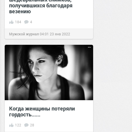
получившихся благодаря
везению
184
4
Мужской журнал
04:01
23 янв 2022
Когда женщины потеряли
гордость......
122
28