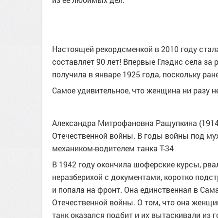
Настоящей рекордсменкой в 2010 году стала
составляет 90 лет! Впервые Глэдис села за 
получила в январе 1925 года, поскольку ран
Самое удивительное, что женщина ни разу н
Александра Митрофановна Ращупкина (1914—
Отечественной войны. В годы войны под м
механиком-водителем танка Т-34
В 1942 году окончила шоферские курсы, рва
неразберихой с документами, коротко подс
и попала на фронт. Она единственная в Сам
Отечественной войны. О том, что она женщи
танк оказался подбит и их вытаскивали из 