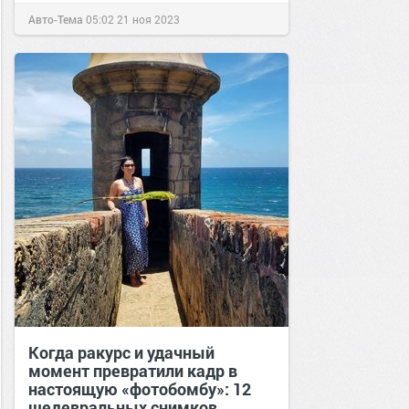
Авто-Тема
05:02
21 ноя 2023
Когда ракурс и удачный
момент превратили кадр в
настоящую «фотобомбу»: 12
шедевральных снимков,