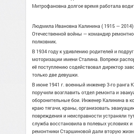
Митрофановна долгое время работала водит
Людмила Ивановна Калинина ( 1915 — 2014) 
Отечественной войны — командир ремонтно-
полковник.
В 1934 году к удивлению родителей и подру
моторизации имени Сталина. Вопреки распо
её поступлению содействовал директор завод
только две девушки.
В июне 1941 г. военный инженер 3-го ранга
поручили возглавить отдел ремонта и эваку
оборонительные бои. Инженер Калинина в к
краю тягачи, краны, организовать эвакуац
повреждения и неисправности устраняли тут 
служба восстановила в полевых условиях и 
ремонтники Старшиновой дали вторую жизн