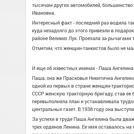
тысячам других автомобилей, большинство 
Ивановна.
Интересный факт - последний раз водила танк
куда незадолго до этого привезли в подарок
районе Великих Лук. Проехала за рычагами т
Отметим, что женщин-танкистов было не мал
И еще об известных именах - Паша Ангелина
Паша, она же Прасковья Никитична Ангелина,
одной из первых в стране женщин-тракторис
СССР женскую тракторную бригаду, став ее
перевыполняла план и устанавливала трудо
центральных газет. В 1938 году она выступи
За успехи в труде Паша Ангелина была два
трех орденов Ленина. Ее имя оставалось на 