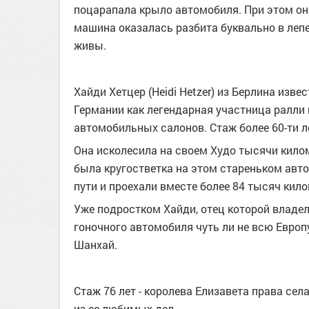
поцарапала крыло автомобиля. При этом она
машина оказалась разбита буквально в лепе
живы.
Хайди Хетцер (Heidi Hetzer) из Берлина изв
Германии как легендарная участница ралли 
автомобильных салонов. Стаж более 60-ти л
Она исколесила на своем Худо тысячи кил
была кругостветка на этом стареньком авто
пути и проехали вместе более 84 тысяч кил
Уже подростком Хайди, отец которой владел
гоночного автомобиля чуть ли не всю Европ
Шанхай.
Стаж 76 лет - королева Елизавета права села
из ее любимых дел.