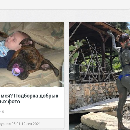
мся? Подборка добрых
лых фото
5
журнал
05:01
12 сен 2021