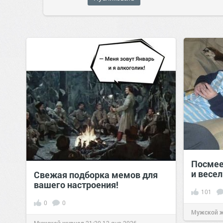
Посмее
и весе
Свежая подборка мемов для
вашего настроения!
101
0
0
Мужской 