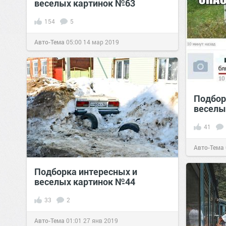
веселых картинок №63
154
5
Авто-Тема
05:00
14 мар 2019
Подбор
веселы
41
Авто-Тема
Подборка интересных и
веселых картинок №44
33
2
Авто-Тема
01:01
27 янв 2019