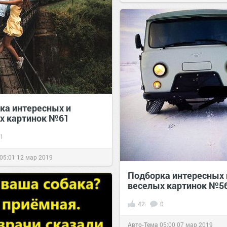
ка интересных и
х картинок №61
1
05:01
12 мар 2019
Подборка интересных 
веселых картинок №5
42
0
Авто-Тема
05:00
07 мар 2019