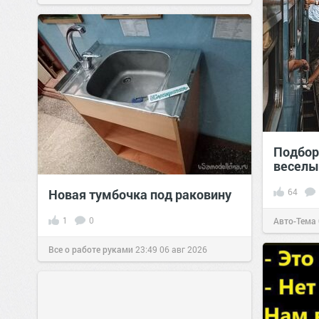
Подбор
веселы
Новая тумбочка под раковину
64
1
0
Авто-Тема
Все о работе руками
23:49
06 авг 2026