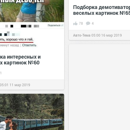
Подборка демотиватор
веселых картинок №6
78
4
Авто-Тема
05:00
16 мар 2019
ка интересных и
х картинок №60
1
05:01
11 мар 2019