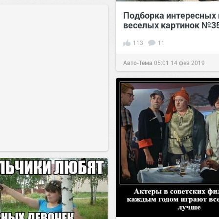
Подборка интересных 
веселых картинок №3
113
11
Авто-Тема
05:01
14 фев 2019