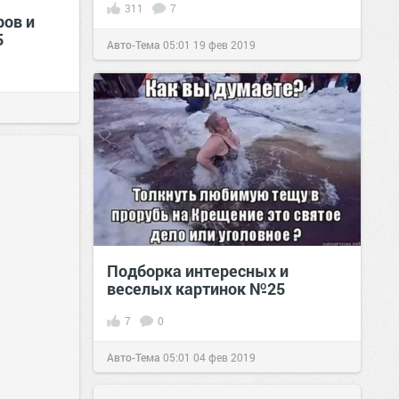
311
7
ов и
5
Авто-Тема
05:01
19 фев 2019
Подборка интересных и
веселых картинок №25
7
0
Авто-Тема
05:01
04 фев 2019