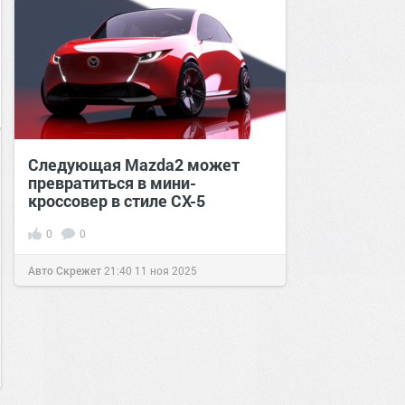
Следующая Mazda2 может
превратиться в мини-
кроссовер в стиле CX-5
0
0
Авто Скрежет
21:40
11 ноя 2025