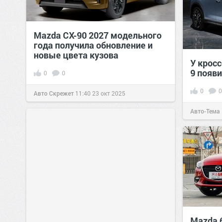
Mazda CX-90 2027 модельного
года получила обновление и
новые цвета кузова
У кросс
9 появ
0
0
0
0
Авто Скрежет
11:40
23 окт 2025
Авто-Тема
Mazda 