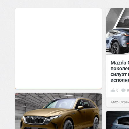
Mazda 
поколе
силуэт 
исполн
0
0
Авто Скре