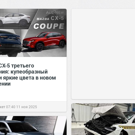
CX-5 третьего
ния: купеобразный
и яркие цвета в новом
ении
жет
07:40
11 ноя 2025