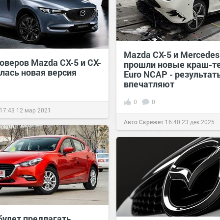
Mazda CX-5 и Mercedes
оверов Mazda CX-5 и CX-
прошли новые краш-т
илась новая версия
Euro NCAP - результат
впечатляют
0
0
17:43
12 мар 2021
Авто Скрежет
16:40
23 дек 2025
будет предлагать