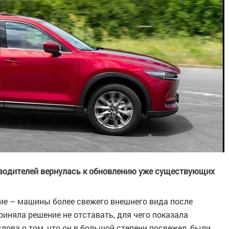
зводителей вернулась к обновлению уже существующих
ие – машины более свежего внешнего вида после
иняла решение не отставать, для чего показала
 слова о том, что он в большой степени посвежел, были