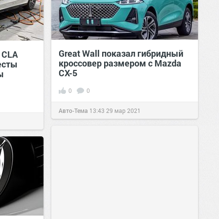
Great Wall показал гибридный
 CLA
кроссовер размером с Mazda
есты
CX-5
ы
0
0
Авто-Тема
13:43
29 мар 2021