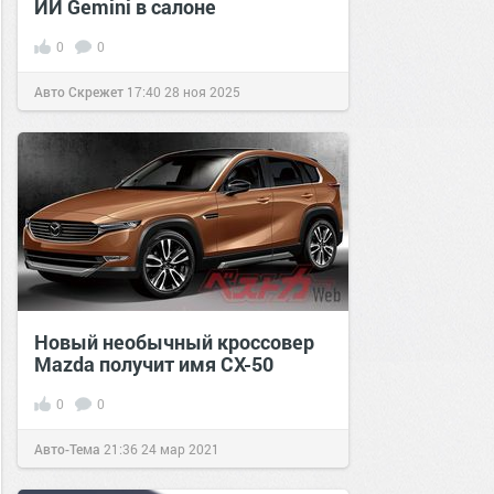
ИИ Gemini в салоне
0
0
Авто Скрежет
17:40
28 ноя 2025
Новый необычный кроссовер
Mazda получит имя CX-50
0
0
Авто-Тема
21:36
24 мар 2021