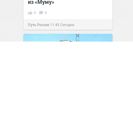
из «Муму»
0
0
Путь России
11:45
Сегодня
Шестиколёсный кабриолет на
базе ВАЗ‑2103: как «Жигули»
стали звездой автородео
1
0
Мужской журнал
23:46
06 авг 2026