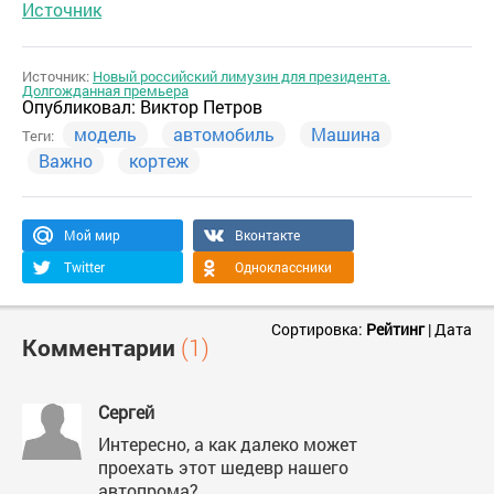
Источник
Источник:
Новый российский лимузин для президента.
Долгожданная премьера
Опубликовал:
Виктор Петров
модель
автомобиль
Машина
Теги:
Важно
кортеж
Мой мир
Вконтакте
Twitter
Одноклассники
Сортировка:
Рейтинг
|
Дата
Комментарии
(1)
Сергей
Интересно, а как далеко может
проехать этот шедевр нашего
автопрома?