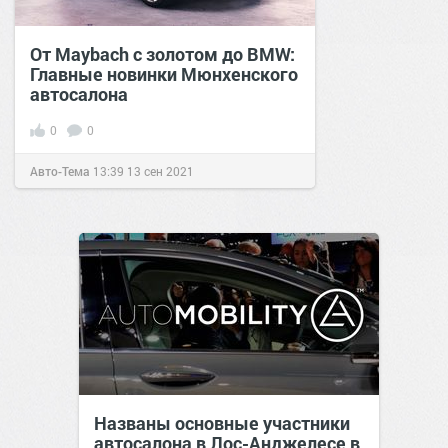
От Maybach с золотом до BMW:
Главные новинки Мюнхенского
автосалона
0
0
Авто-Тема
13:39
13 сен 2021
Названы основные участники
автосалона в Лос-Анджелесе в