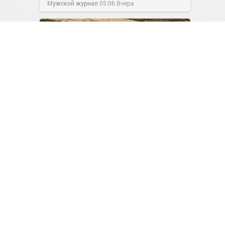
Мужской журнал
05:06
Вчера
Инженеры представили
первый в мире солнцемобиль
скорой помощи
1
0
Авто-Тема
06:35
Вчера