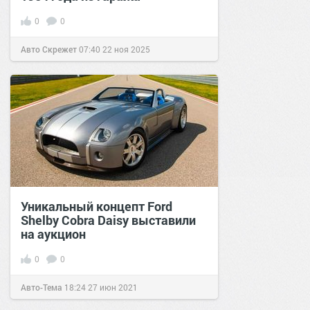
0
0
Авто Скрежет
07:40
22 ноя 2025
Уникальный концепт Ford
Shelby Cobra Daisy выставили
на аукцион
0
0
Авто-Тема
18:24
27 июн 2021