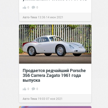
0
0
Авто-Тема
13:36
14 июн 2021
Продается редчайший Porsche
356 Carrera Zagato 1961 года
выпуска
0
0
Авто-Тема
19:03
07 ноя 2021