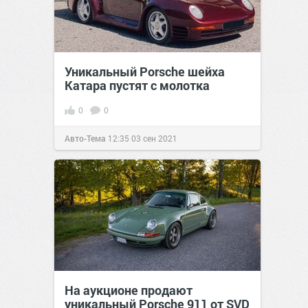
Уникальный Porsche шейха
Катара пустят с молотка
0
0
Авто-Тема
12:35
03 сен 2021
На аукционе продают
уникальный Porsche 911 от SVD