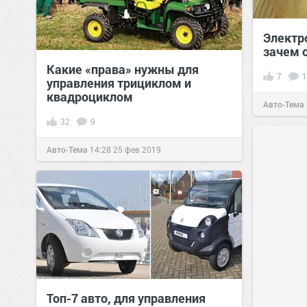
Электро
зачем 
Какие «права» нужны для
7
1
управления трициклом и
квадроциклом
Авто-Тема
32
9
Авто-Тема
14:28
25 фев 2019
Топ-7 авто, для управления