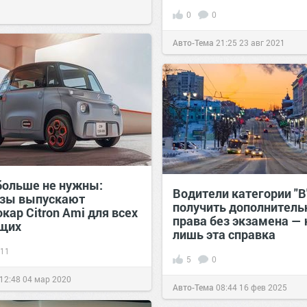
0
0
Авто-Тема
21:25
23 авг 2021
больше не нужны:
Водители категории "B
зы выпускают
получить дополнител
кар Citron Ami для всех
права без экзамена —
щих
лишь эта справка
11
5
0
12:48
04 мар 2020
Авто-Тема
08:44
16 фев 2025