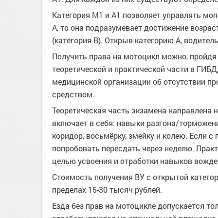
Категория М1 и А1 позволяет управлять мопе
А, то она подразумевает достижение возраст
(категория В). Открыв категорию А, водител
Получить права на мотоцикл можно, пройдя
теоретической и практической части в ГИБДД
медицинской организации об отсутствии п
средством.
Теоретическая часть экзамена направлена 
включает в себя: навыки разгона/торможен
коридор, восьмёрку, змейку и колею. Если с
попробовать пересдать через неделю. Практ
целью усвоения и отработки навыков вожде
Стоимость получения ВУ с открытой категори
пределах 15-30 тысяч рублей.
Езда без прав на мотоцикле допускается тол