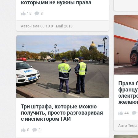
которыми не нужны права
15
3
Авто-Тема
00:10
01 май 2018
Права 
францу
электро
желаю
Три штрафа, которые можно
получить, просто разговаривая
44
с инспектором ГАИ
Авто-Тема
0
3