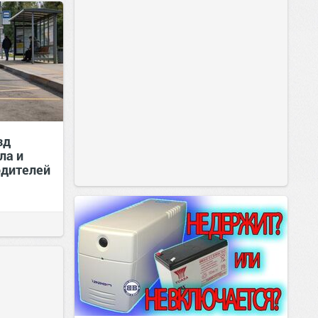
зд
ла и
одителей