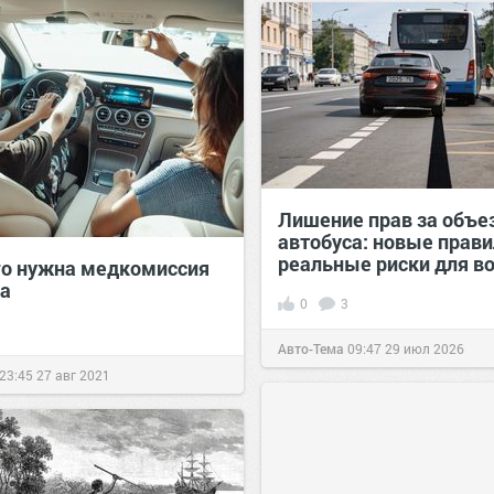
Лишение прав за объе
автобуса: новые прави
реальные риски для в
го нужна медкомиссия
ва
0
3
Авто-Тема
09:47
29 июл 2026
23:45
27 авг 2021