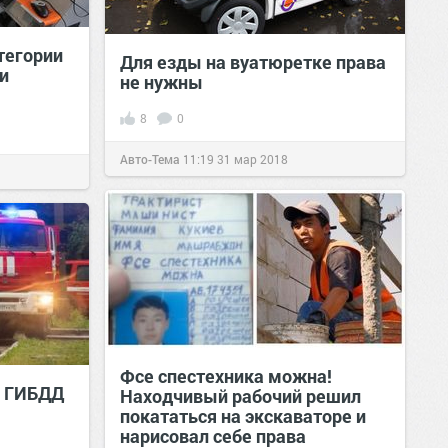
тегории
Для езды на вуатюретке права
 и
не нужны
8
0
Авто-Тема
11:19
31 мар 2018
Фсе спеcтехника можна!
и ГИБДД
Находчивый рабочий решил
покататься на экскаваторе и
нарисовал себе права