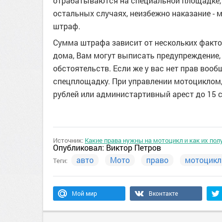
отрабатываются на специальной площадке, 
остальных случаях, неизбежно наказание - 
штраф.
Сумма штрафа зависит от нескольких фактор
дома, Вам могут выписать предупреждение,
обстоятельств. Если же у вас нет прав воо
спецплощадку. При управлении мотоциклом,
рублей или администартивный арест до 15 с
Источник:
Какие права нужны на мотоцикл и как их пол
Опубликовал:
Виктор Петров
авто
Мото
право
мотоцикл
Теги:
Мой мир
Вконтакте