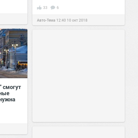
33
6
Авто-Тема
12:40
10 окт 2018
" смогут
ьные
 нужна