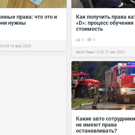
нные права: что это и
Как получить права ка
они нужны
«D»: процесс обучения
стоимость
0
0
10:59
16 фев 2023
Авто-Тема
13:20
21 авг 2021
Какие авто сотрудник
не имеют права
останавливать?