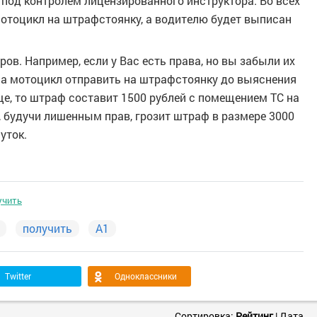
под контролем лицензированного инструктора. Во всех
мотоцикл на штрафстоянку, а водителю будет выписан
ов. Например, если у Вас есть права, но вы забыли их
 а мотоцикл отправить на штрафстоянку до выяснения
бще, то штраф составит 1500 рублей с помещением ТС на
 будучи лишенным прав, грозит штраф в размере 3000
уток.
учить
получить
А1
Twitter
Одноклассники
Сортировка:
Рейтинг
|
Дата