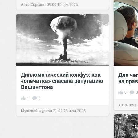
Авто Скрежет
09:00
10 дек 2025
Дипломатический конфуз: как
Для че
«опечатка» спасала репутацию
на пра
Вашингтона
0
0
1
0
Авто-Тема
Мужской журнал
21:02
28 июл 2026