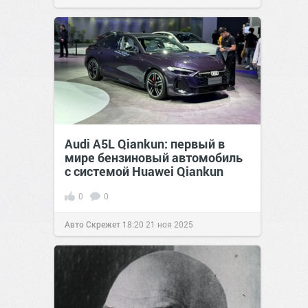
Audi A5L Qiankun: первый в
мире бензиновый автомобиль
с системой Huawei Qiankun
0
0
Авто Скрежет
18:20
21 ноя 2025