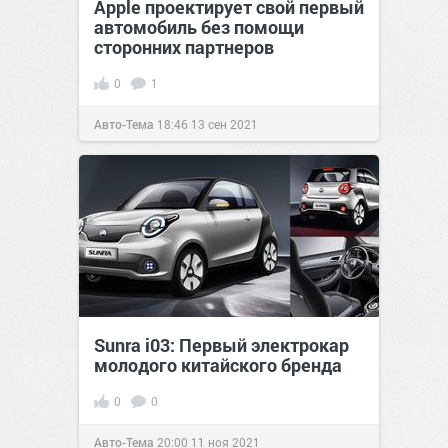
Apple проектирует свой первый
автомобиль без помощи
сторонних партнеров
0
1
Авто-Тема
18:46
13 сен 2021
Sunra i03: Первый электрокар
молодого китайского бренда
0
0
Авто-Тема
20:00
11 ноя 2021