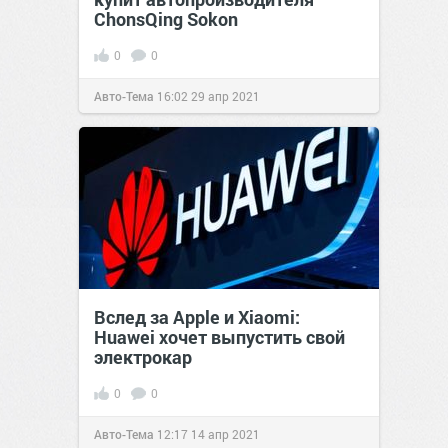
ChonsQing Sokon
0
0
Авто-Тема
16:02
29 апр 2021
Вслед за Apple и Xiaomi:
Huawei хочет выпустить свой
электрокар
0
0
Авто-Тема
12:17
14 апр 2021