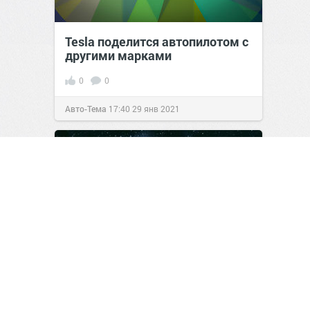
Tesla поделится автопилотом с
другими марками
0
0
Авто-Тема
17:40
29 янв 2021
Апокалипсис в два акта: как
пыль убила динозавров
3
0