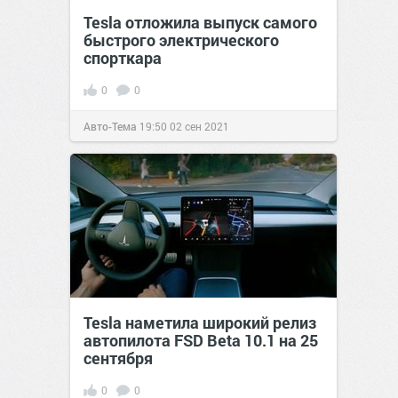
Tesla отложила выпуск самого
быстрого электрического
спорткара
0
0
Авто-Тема
19:50
02 сен 2021
Tesla наметила широкий релиз
автопилота FSD Beta 10.1 на 25
сентября
0
0