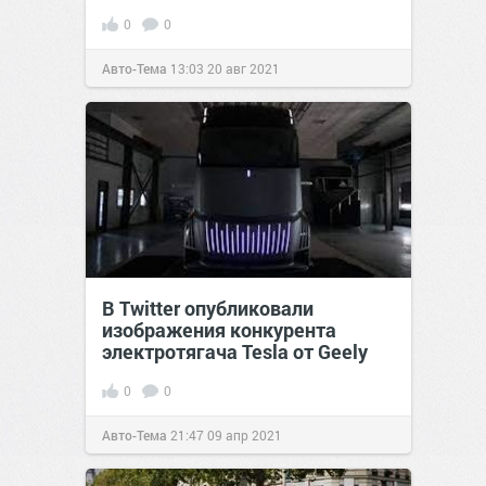
0
0
Авто-Тема
13:03
20 авг 2021
В Twitter опубликовали
изображения конкурента
электротягача Tesla от Geely
0
0
Авто-Тема
21:47
09 апр 2021