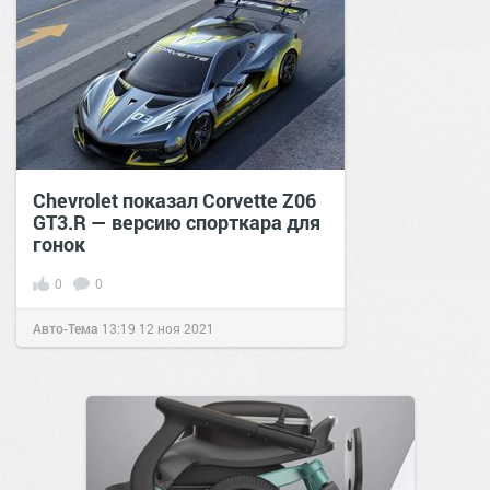
Chevrolet показал Corvette Z06
GT3.R — версию спорткара для
гонок
0
0
Авто-Тема
13:19
12 ноя 2021