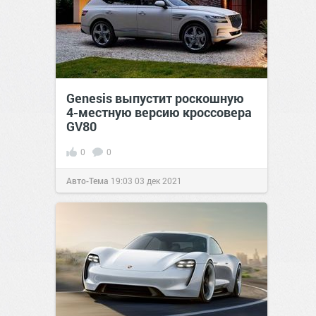
Genesis выпустит роскошную
4-местную версию кроссовера
GV80
0
0
Авто-Тема
19:03
03 дек 2021