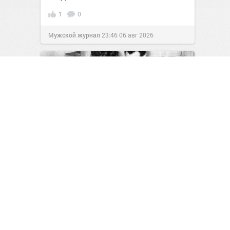
1
0
Мужской журнал
23:46
06 авг 2026
Бриллиантовый след: как один
человек обвел вокруг пальца
систему Гохрана
1
0
Мужской журнал
23:46
06 авг 2026