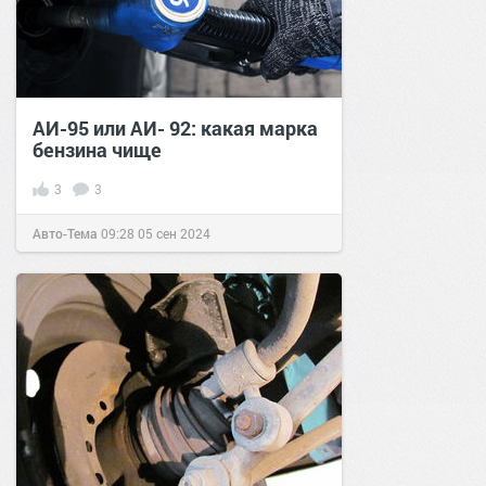
АИ-95 или АИ- 92: какая марка
бензина чище
3
3
Авто-Тема
09:28
05 сен 2024