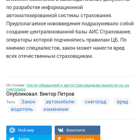
по разработке информационной
автоматизированной системы страхования.
Предполагаемое нововведение подразумевало собой
создание централизованной базы АИС Страхование,
операторы которой подчинялись правилам ЦБ. По
мнению специалистов, закон может нанести вред
всех отечественным страховщикам.
Источник:
Число обращений к автостраховщикам выросло из-за
снегопада
Опубликовал:
Виктор Петров
Закон
автомобили
снегопад
вред
Теги:
водитель
изменение
Мой мир
Вконтакте
Twitter
Одноклассники