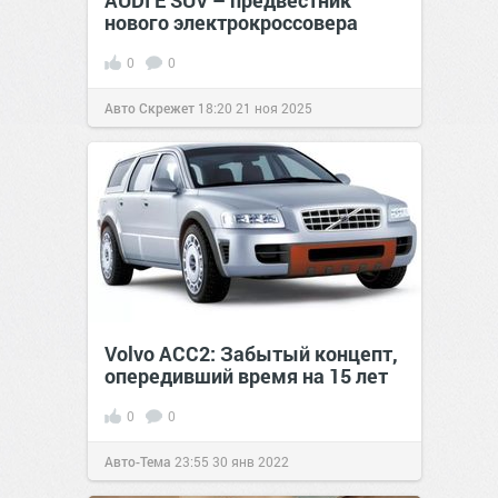
AUDI E SUV – предвестник
нового электрокроссовера
0
0
Авто Скрежет
18:20
21 ноя 2025
Volvo ACC2: Забытый концепт,
опередивший время на 15 лет
0
0
Авто-Тема
23:55
30 янв 2022