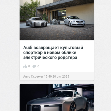
Audi возвращает культовый
спорткар в новом облике
электрического родстера
0
0
Авто Скрежет
15:40
20 окт 2025