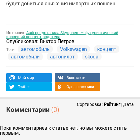
будет добиться снижения импортных пошлин.
Источник:
Audi представила Skysphere — футуристический
зловещий концепт родстера
Опубликовал:
Виктор Петров
автомобиль
Volkswagen
концепт
Теги:
автомобили
автопилот
skoda
Мой мир
Вконтакте
Twitter
Одноклассники
Сортировка:
Рейтинг
|
Дата
Комментарии
(0)
Пока комментариев к статье нет, но вы можете стать
первым.