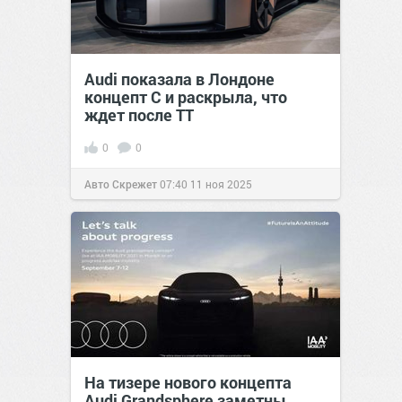
Audi показала в Лондоне
концепт C и раскрыла, что
ждет после TT
0
0
Авто Скрежет
07:40
11 ноя 2025
На тизере нового концепта
Audi Grandsphere заметны