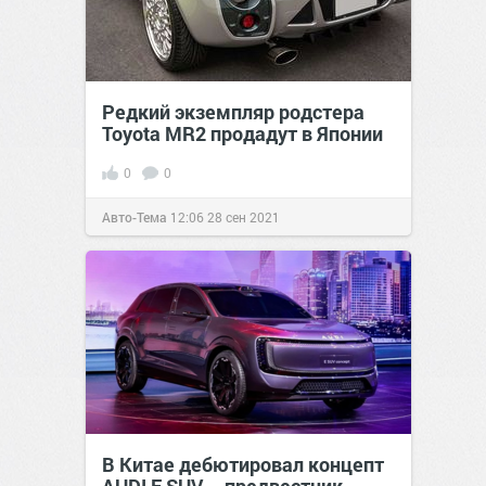
Редкий экземпляр родстера
Toyota MR2 продадут в Японии
0
0
Авто-Тема
12:06
28 сен 2021
В Китае дебютировал концепт