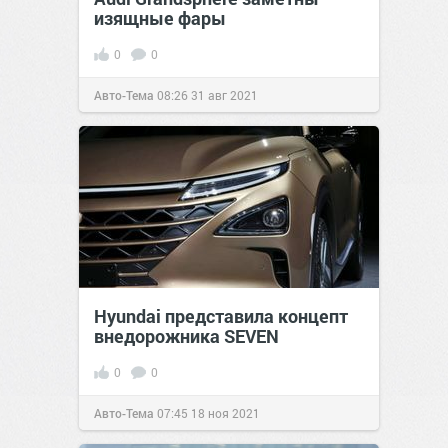
изящные фары
0
0
Авто-Тема
08:26
31 авг 2021
Hyundai представила концепт
внедорожника SEVEN
0
0
Авто-Тема
07:45
18 ноя 2021