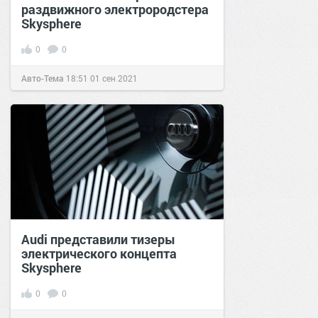
раздвижного электрородстера
Skysphere
0
0
Авто-Тема
18:51
01 сен 2021
Audi представили тизеры
электрического концепта
Skysphere
0
0