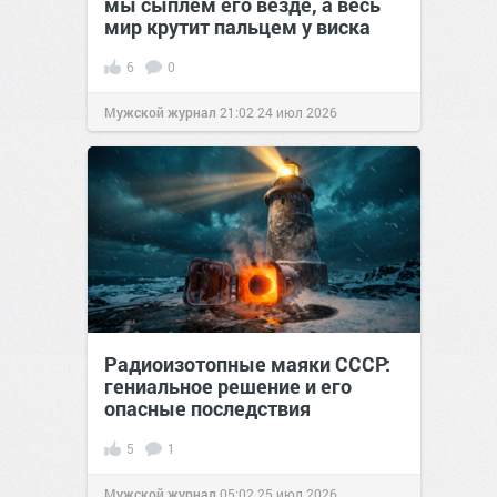
мы сыплем его везде, а весь
мир крутит пальцем у виска
6
0
Мужской журнал
21:02
24 июл 2026
Радиоизотопные маяки СССР:
гениальное решение и его
опасные последствия
5
1
Мужской журнал
05:02
25 июл 2026