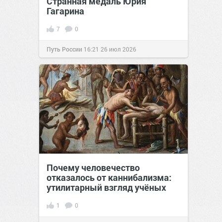
Странная медаль Юрия
Гагарина
7
0
Путь России
16:21
26 июл 2026
Почему человечество
отказалось от каннибализма:
утилитарный взгляд учёных
1
0