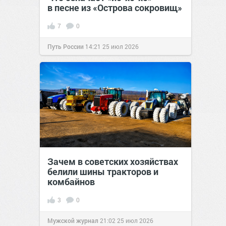
в песне из «Острова сокровищ»
7
0
Путь России
14:21
25 июл 2026
Зачем в советских хозяйствах
белили шины тракторов и
комбайнов
3
0
Мужской журнал
21:02
25 июл 2026