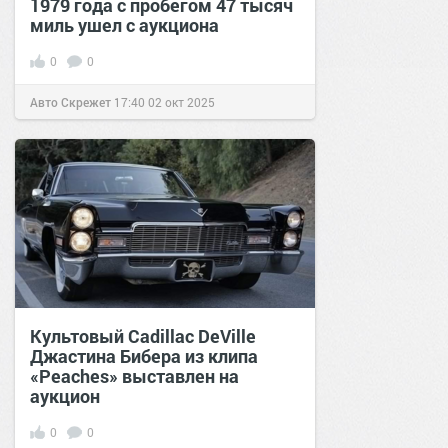
1979 года с пробегом 47 тысяч
миль ушел с аукциона
0
0
Авто Скрежет
17:40
02 окт 2025
Культовый Cadillac DeVille
Джастина Бибера из клипа
«Peaches» выставлен на
аукцион
0
0