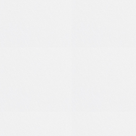
1
0
1
0