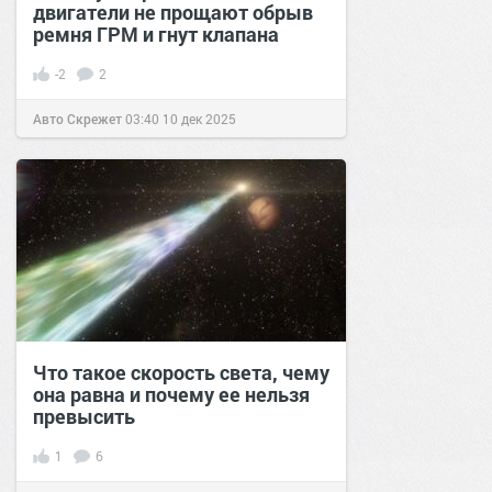
двигатели не прощают обрыв
ремня ГРМ и гнут клапана
-2
2
Авто Скрежет
03:40
10 дек 2025
Что такое скорость света, чему
она равна и почему ее нельзя
превысить
1
6