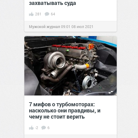
захватывать суда
281
64
Мужской журнал
09:01
08 июл 2021
7 мифов о турбомоторах:
насколько они правдивы, и
чему не стоит верить
-2
6