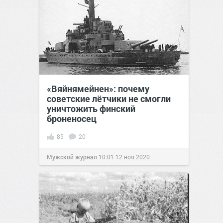
«Вяйнямейнен»: почему
советские лётчики не смогли
уничтожить финский
броненосец
85
20
Мужской журнал
10:01
12 ноя 2020