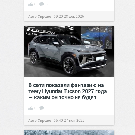
0
0
Авто Скрежет
09:20
28 дек 2025
В сети показали фантазию на
тему Hyundai Tucson 2027 года
— каким он точно не будет
0
0
Авто Скрежет
05:40
27 ноя 2025