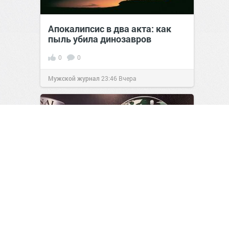
Апокалипсис в два акта: как
пыль убила динозавров
0
0
Мужской журнал
23:46
Вчера