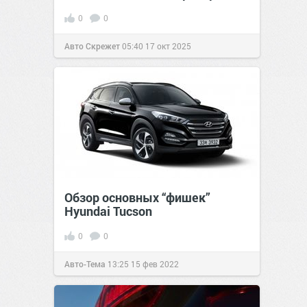
0
0
Авто Скрежет
05:40
17 окт 2025
Обзор основных “фишек”
Hyundai Tucson
0
0
Авто-Тема
13:25
15 фев 2022